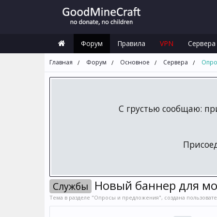
Форум
Правила
VPN
Сервера
Главная
Форум
Основное
Сервера
Опро
С грустью сообщаю: пр
Присое
Новый баннер для мо
Службы
Тема в разделе "
Опросы и предложения
", создана пользоват