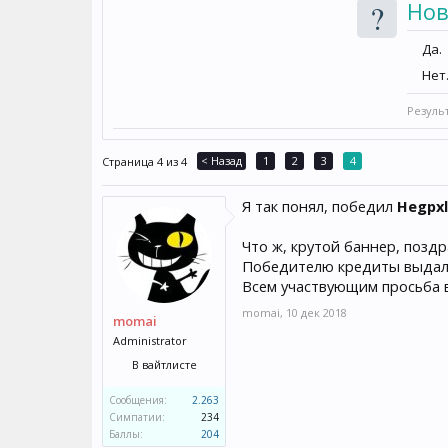
?
Нов
Да.
Нет
Резуль
< Назад
1
2
3
4
Страница 4 из 4
Я так понял, победил
Hegpxl
Что ж, крутой баннер, позд
Победителю кредиты выда
Всем участвующим просьба в
momai
,
10 дек 2018
momai
Administrator
В вайтлисте
Сообщения:
2.263
Симпатии:
234
Баллы:
204