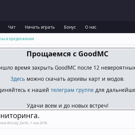
Чат
Начать играть
Бонус
О нас
сы и предложения
Прощаемся с GoodMC
ишло время закрыть GoodMC после 12 невероятных 
Здесь
можно скачать архивы карт и модов.
диняйтесь к нашей
телеграм группе
для дальнейше
Удачи всем и до новых встреч!
ниторинга.
елем
Bloody_Earth
,
1 ноя 2018
.