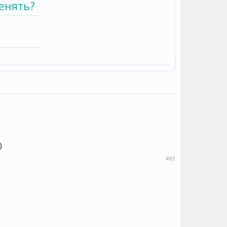
енять?
)
#61